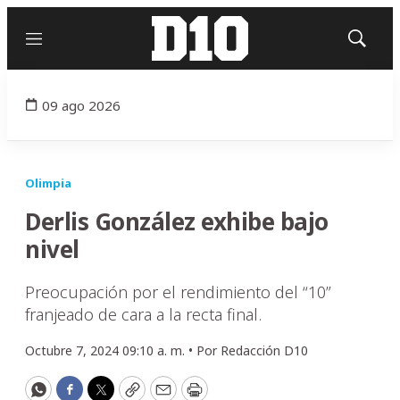
Menú
Mostrar
búsqued
09 ago 2026
Olimpia
Derlis González exhibe bajo
nivel
Preocupación por el rendimiento del “10”
franjeado de cara a la recta final.
Octubre 7, 2024 09:10 a. m. •
Por
Redacción D10
WhatsApp
Facebook
Twitter
Copy
Email
Print