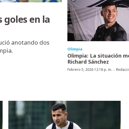
 goles en la
lució anotando dos
Olimpia
mpia.
Olimpia: La situación m
Richard Sánchez
·
Febrero 5, 2026 12:18 p. m.
Redacc