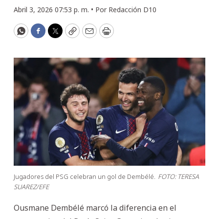
Abril 3, 2026 07:53 p. m. •
Por
Redacción D10
WhatsApp
Facebook
Twitter
Copy
Email
Print
Jugadores del PSG celebran un gol de Dembélé.
FOTO: TERESA
SUAREZ/EFE
Ousmane Dembélé marcó la diferencia en el