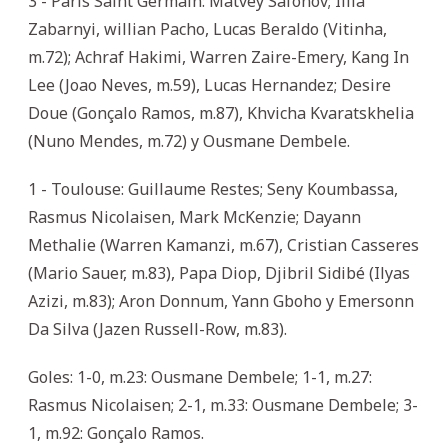
3 - París Saint Germain: Matvey Safonov; Illia
Zabarnyi, willian Pacho, Lucas Beraldo (Vitinha,
m.72); Achraf Hakimi, Warren Zaire-Emery, Kang In
Lee (Joao Neves, m.59), Lucas Hernandez; Desire
Doue (Gonçalo Ramos, m.87), Khvicha Kvaratskhelia
(Nuno Mendes, m.72) y Ousmane Dembele.
1 - Toulouse: Guillaume Restes; Seny Koumbassa,
Rasmus Nicolaisen, Mark McKenzie; Dayann
Methalie (Warren Kamanzi, m.67), Cristian Casseres
(Mario Sauer, m.83), Papa Diop, Djibril Sidibé (Ilyas
Azizi, m.83); Aron Donnum, Yann Gboho y Emersonn
Da Silva (Jazen Russell-Row, m.83).
Goles: 1-0, m.23: Ousmane Dembele; 1-1, m.27:
Rasmus Nicolaisen; 2-1, m.33: Ousmane Dembele; 3-
1, m.92: Gonçalo Ramos.