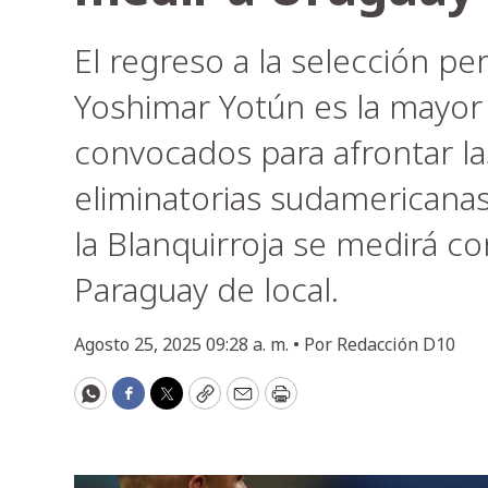
El regreso a la selección p
Yoshimar Yotún es la mayor 
convocados para afrontar la
eliminatorias sudamericana
la Blanquirroja se medirá co
Paraguay de local.
Agosto 25, 2025 09:28 a. m. •
Por
Redacción D10
WhatsApp
Facebook
Twitter
Copy
Email
Print