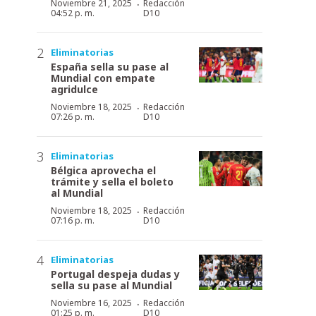
·
Noviembre 21, 2025
Redacción
04:52 p. m.
D10
Eliminatorias
España sella su pase al
Mundial con empate
agridulce
·
Noviembre 18, 2025
Redacción
07:26 p. m.
D10
Eliminatorias
Bélgica aprovecha el
trámite y sella el boleto
al Mundial
·
Noviembre 18, 2025
Redacción
07:16 p. m.
D10
Eliminatorias
Portugal despeja dudas y
sella su pase al Mundial
·
Noviembre 16, 2025
Redacción
01:25 p. m.
D10