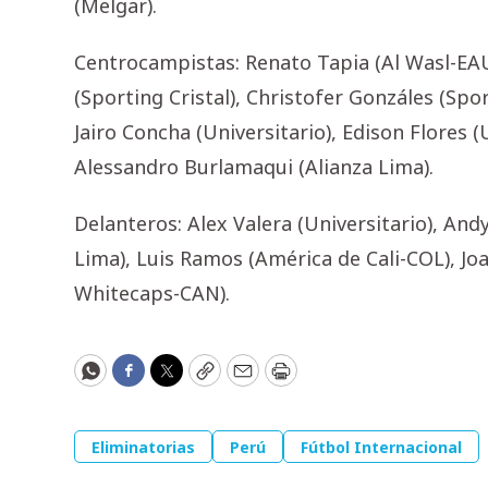
(Melgar).
Centrocampistas: Renato Tapia (Al Wasl-EAU
(Sporting Cristal), Christofer Gonzáles (Sport
Jairo Concha (Universitario), Edison Flores (
Alessandro Burlamaqui (Alianza Lima).
Delanteros: Alex Valera (Universitario), And
Lima), Luis Ramos (América de Cali-COL), Jo
Whitecaps-CAN).
WhatsApp
Facebook
Twitter
Copy
Email
Print
Eliminatorias
Perú
Fútbol Internacional