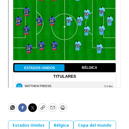
WhatsApp
Facebook
Twitter
Copy
Email
Print
Estados Unidos
Bélgica
Copa del mundo