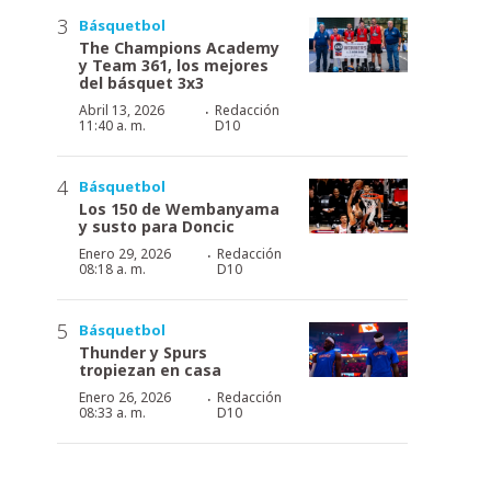
Básquetbol
The Champions Academy
y Team 361, los mejores
del básquet 3x3
·
Abril 13, 2026
Redacción
11:40 a. m.
D10
Básquetbol
Los 150 de Wembanyama
y susto para Doncic
·
Enero 29, 2026
Redacción
08:18 a. m.
D10
Básquetbol
Thunder y Spurs
tropiezan en casa
·
Enero 26, 2026
Redacción
08:33 a. m.
D10