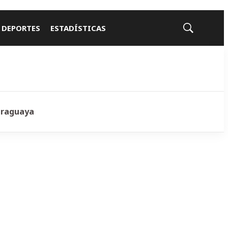
 DEPORTES
ESTADÍSTICAS
Mostrar
búsqueda
araguaya