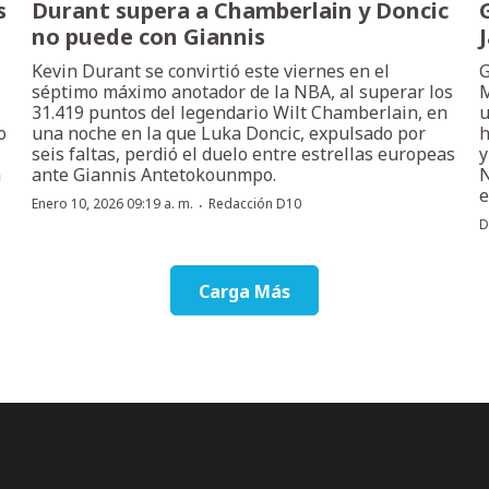
s
Durant supera a Chamberlain y Doncic
no puede con Giannis
Kevin Durant se convirtió este viernes en el
G
séptimo máximo anotador de la NBA, al superar los
M
31.419 puntos del legendario Wilt Chamberlain, en
u
o
una noche en la que Luka Doncic, expulsado por
h
seis faltas, perdió el duelo entre estrellas europeas
y
a
ante Giannis Antetokounmpo.
N
e
·
Enero 10, 2026 09:19 a. m.
Redacción D10
D
Carga Más