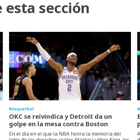
 esta sección
Básquetbol
B
n
OKC se reivindica y Detroit da un
golpe en la mesa contra Boston
En el día en el que la NBA honra la memoria del
A
líder de los derechos civiles Martin Luther King, los
d