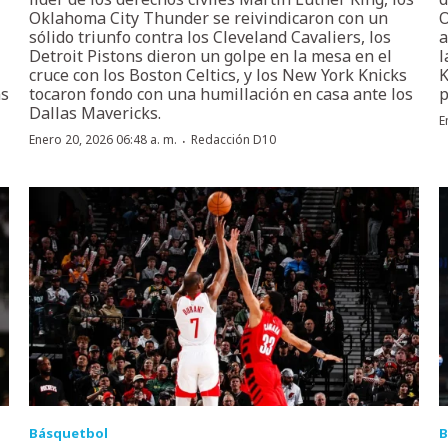
Oklahoma City Thunder se reivindicaron con un
O
sólido triunfo contra los Cleveland Cavaliers, los
a
Detroit Pistons dieron un golpe en la mesa en el
l
cruce con los Boston Celtics, y los New York Knicks
K
ns
tocaron fondo con una humillación en casa ante los
p
Dallas Mavericks.
E
·
Enero 20, 2026 06:48 a. m.
Redacción D10
Básquetbol
B