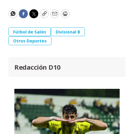
WhatsApp
Facebook
Twitter
Copy
Email
Print
Fútbol de Salón
Divisional B
Otros Deportes
Redacción D10