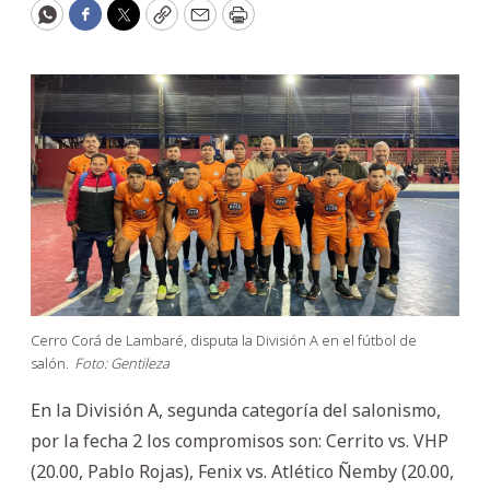
WhatsApp
Facebook
Twitter
Copy
Email
Print
Cerro Corá de Lambaré, disputa la División A en el fútbol de
salón.
Foto: Gentileza
En la División A, segunda categoría del salonismo,
por la fecha 2 los compromisos son: Cerrito vs. VHP
(20.00, Pablo Rojas), Fenix vs. Atlético Ñemby (20.00,