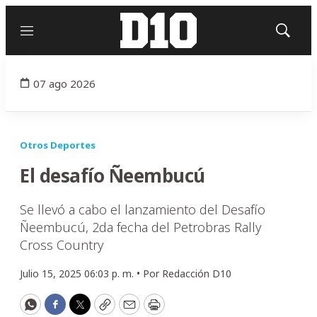
Menú
Mostrar
búsqued
07 ago 2026
Otros Deportes
El desafío Ñeembucú
Se llevó a cabo el lanzamiento del Desafío
Ñeembucú, 2da fecha del Petrobras Rally
Cross Country
Julio 15, 2025 06:03 p. m. •
Por
Redacción D10
WhatsApp
Facebook
Twitter
Copy
Email
Print