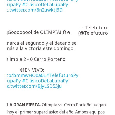
LaLupaPy
#ClásicoDeLaLupaPy
pic.twitter.com/8n2uwktJ3D
— Telefuturo
Fe
 37' ¡Goooooool de OLIMPIA! ⚽🔥
(@Telefuturo)
23
rici marca el segundo y el decano se
ca más a la victoria este domingo!
🔹 Olimpia 2 - 0 Cerro Porteño
🔴EN VIVO:
://t.co/bmmwHO0a0L
#TelefuturoPy
LaLupaPy
#ClásicoDeLaLupaPy
pic.twitter.com/BjyLSD53Ju
LA GRAN FIESTA.
Olimpia vs. Cerro Porteño juegan
hoy el primer superclásico del año. Ambos equipos