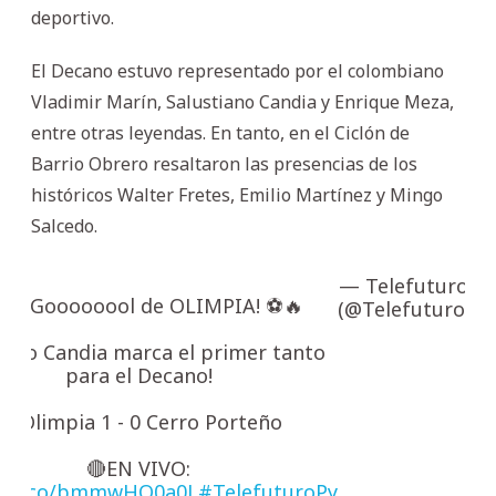
deportivo.
El Decano estuvo representado por el colombiano
Vladimir Marín, Salustiano Candia y Enrique Meza,
entre otras leyendas. En tanto, en el Ciclón de
Barrio Obrero resaltaron las presencias de los
históricos Walter Fretes, Emilio Martínez y Mingo
Salcedo.
— Telefuturo
Fe
06' ¡Goooooool de OLIMPIA! ⚽🔥
(@Telefuturo)
23
Chano Candia marca el primer tanto
para el Decano!
🔹 Olimpia 1 - 0 Cerro Porteño
🔴EN VIVO:
://t.co/bmmwHO0a0L
#TelefuturoPy