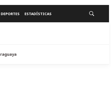
 DEPORTES
ESTADÍSTICAS
Mostrar
búsqueda
araguaya