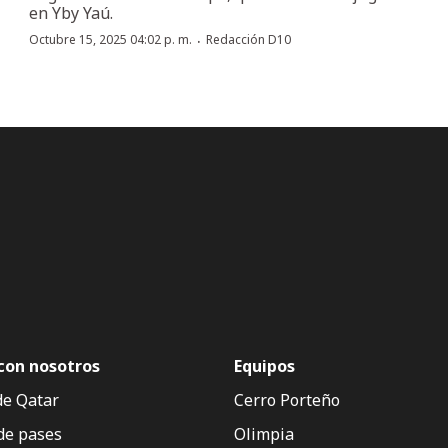
en Yby Yaú.
·
Octubre 15, 2025 04:02 p. m.
Redacción D10
con nosotros
Equipos
de Qatar
Cerro Porteño
de pases
Olimpia