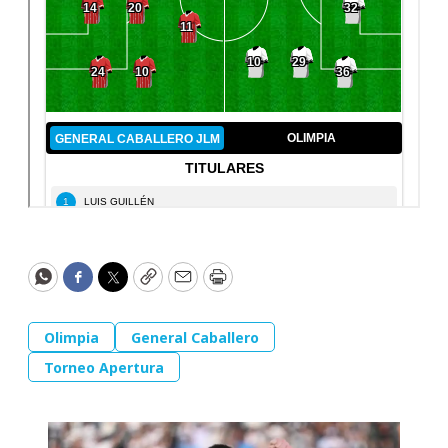
WhatsApp
Facebook
Twitter
Copy
Email
Print
Olimpia
General Caballero
Torneo Apertura