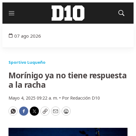
Menú
Mostrar
búsqued
07 ago 2026
Sportivo Luqueño
Morínigo ya no tiene respuesta
a la racha
Mayo 4, 2025 09:22 a. m. •
Por
Redacción D10
WhatsApp
Facebook
Twitter
Copy
Email
Print