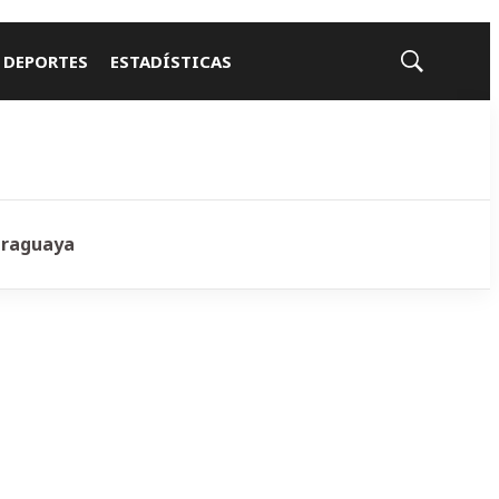
 DEPORTES
ESTADÍSTICAS
Mostrar
búsqueda
araguaya