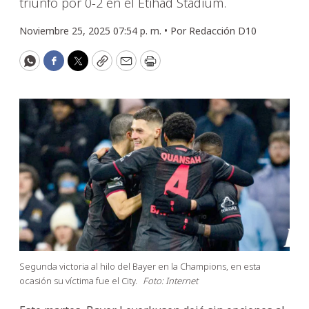
triunfo por 0-2 en el Etihad Stadium.
Noviembre 25, 2025 07:54 p. m. •
Por
Redacción D10
WhatsApp
Facebook
Twitter
Copy
Email
Print
Segunda victoria al hilo del Bayer en la Champions, en esta
ocasión su víctima fue el City.
Foto: Internet