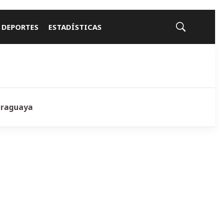
 DEPORTES
ESTADÍSTICAS
Mostrar
búsqueda
araguaya