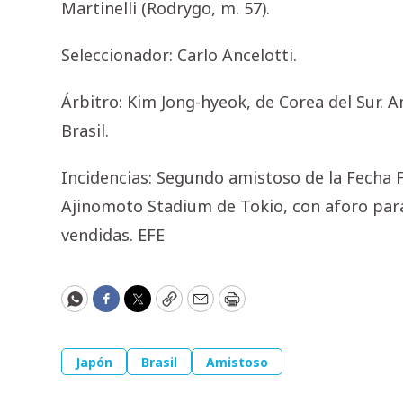
Martinelli (Rodrygo, m. 57).
Seleccionador: Carlo Ancelotti.
Árbitro: Kim Jong-hyeok, de Corea del Sur. 
Brasil.
Incidencias: Segundo amistoso de la Fecha F
Ajinomoto Stadium de Tokio, con aforo para
vendidas. EFE
WhatsApp
Facebook
Twitter
Copy
Email
Print
Japón
Brasil
Amistoso