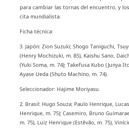
para cambiar las tornas del encuentro, y lo
cita mundialista.
Ficha técnica:
3. Japón: Zion Suzuki; Shogo Taniguchi, Ts
(Henry Mochizuki, m. 85), Kaishu Sano, Dai
(Yuki Soma, m. 74); Takefusa Kubo (Junya It
Ayase Ueda (Shuto Machino, m. 74).
Seleccionador: Hajime Moriyasu.
2. Brasil: Hugo Souza; Paulo Henrique, Luca
Henrique, m. 75); Casemiro, Bruno Guimaraes
m. 75), Luiz Henrique (Estêvão, m. 75), Viníc