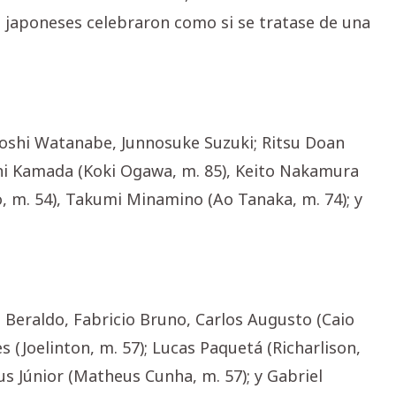
s japoneses celebraron como si se tratase de una
uyoshi Watanabe, Junnosuke Suzuki; Ritsu Doan
chi Kamada (Koki Ogawa, m. 85), Keito Nakamura
o, m. 54), Takumi Minamino (Ao Tanaka, m. 74); y
s Beraldo, Fabricio Bruno, Carlos Augusto (Caio
 (Joelinton, m. 57); Lucas Paquetá (Richarlison,
ius Júnior (Matheus Cunha, m. 57); y Gabriel