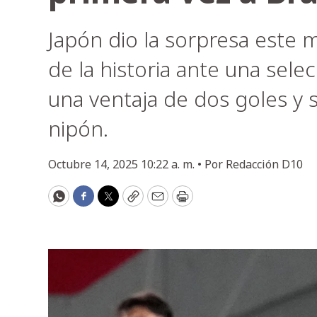
Japón dio la sorpresa este m
de la historia ante una sele
una ventaja de dos goles y 
nipón.
Octubre 14, 2025 10:22 a. m. •
Por
Redacción D10
WhatsApp
Facebook
Twitter
Copy
Email
Print