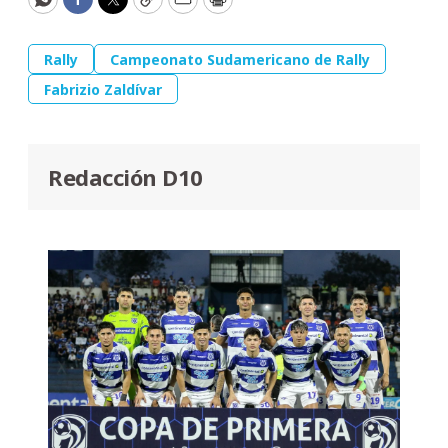
WhatsApp
Facebook
Twitter
Copy
Email
Print
Rally
Campeonato Sudamericano de Rally
Fabrizio Zaldívar
Redacción D10