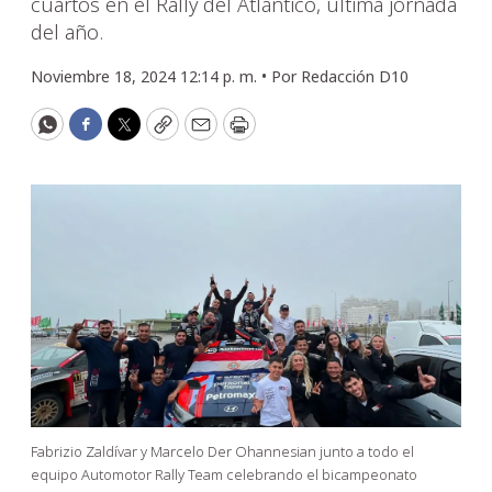
cuartos en el Rally del Atlántico, última jornada
del año.
Noviembre 18, 2024 12:14 p. m. •
Por
Redacción D10
WhatsApp
Facebook
Twitter
Copy
Email
Print
Fabrizio Zaldívar y Marcelo Der Ohannesian junto a todo el
equipo Automotor Rally Team celebrando el bicampeonato