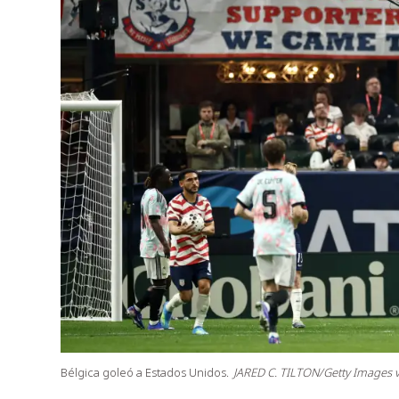
Bélgica goleó a Estados Unidos.
JARED C. TILTON/Getty Images v