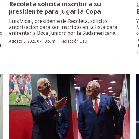
e
Recoleta solicita inscribir a su
presidente para jugar la Copa
Luis Vidal, presidente de Recoleta, solicitó
Y
autorización para ser inscripto en la lista para
M
do
enfrentar a Boca Juniors por la Sudamericana.
c
l
·
Agosto 6, 2026 07:10 p. m.
Redacción D10
ón
i
A