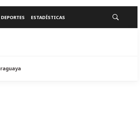
 DEPORTES
ESTADÍSTICAS
Mostrar
búsqueda
araguaya