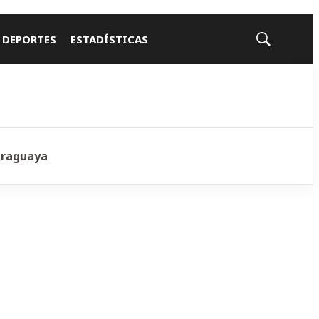
 DEPORTES
ESTADÍSTICAS
Mostrar
búsqueda
araguaya