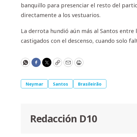
banquillo para presenciar el resto del part
directamente a los vestuarios.
La derrota hundió aún más al Santos entre lo
castigados con el descenso, cuando solo falta
WhatsApp
Facebook
Twitter
Copy
Email
Print
Neymar
Santos
Brasileirão
Redacción D10