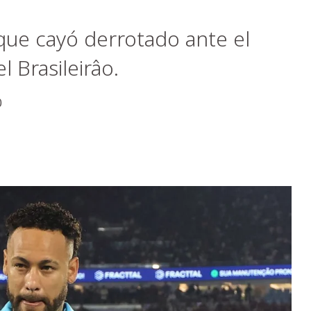
ue cayó derrotado ante el
 Brasileirâo.
0