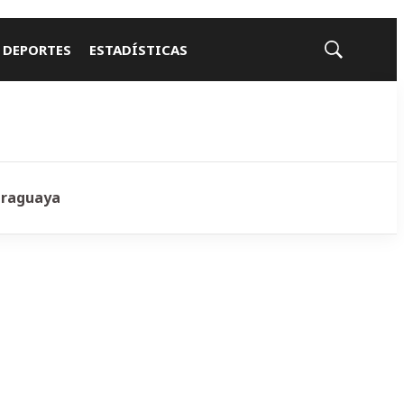
 DEPORTES
ESTADÍSTICAS
Mostrar
búsqueda
araguaya