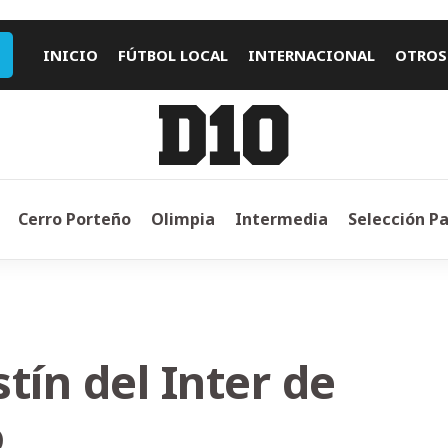
INICIO
FÚTBOL LOCAL
INTERNACIONAL
OTROS
Cerro Porteño
Olimpia
Intermedia
Selección P
stín del Inter de
o