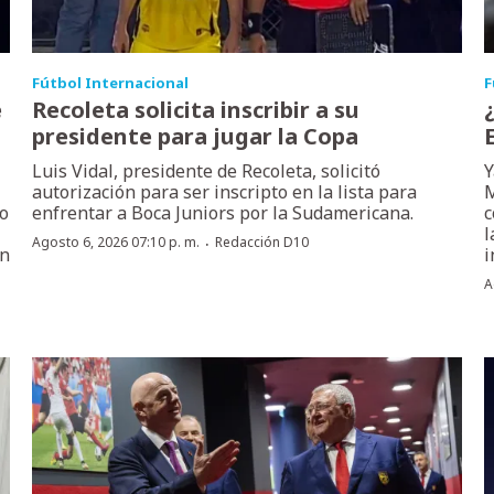
Fútbol Internacional
F
e
Recoleta solicita inscribir a su
presidente para jugar la Copa
Luis Vidal, presidente de Recoleta, solicitó
Y
autorización para ser inscripto en la lista para
M
do
enfrentar a Boca Juniors por la Sudamericana.
c
l
·
Agosto 6, 2026 07:10 p. m.
Redacción D10
ón
i
A