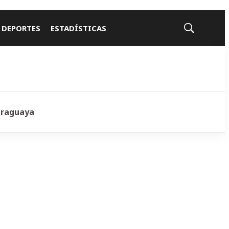
 DEPORTES
ESTADÍSTICAS
Mostrar
búsqueda
araguaya