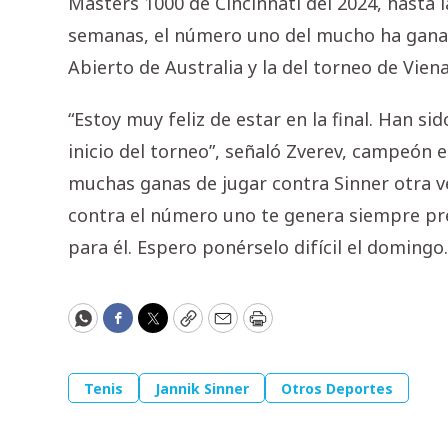
Masters 1000 de Cincinnati del 2024, hasta
semanas, el número uno del mucho ha ganado 
Abierto de Australia y la del torneo de Vien
“Estoy muy feliz de estar en la final. Han s
inicio del torneo”, señaló Zverev, campeón en
muchas ganas de jugar contra Sinner otra ve
contra el número uno te genera siempre pre
para él. Espero ponérselo difícil el domingo
WhatsApp
Facebook
Twitter
Copy
Email
Print
Tenis
Jannik Sinner
Otros Deportes