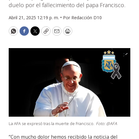
duelo por el fallecimiento del papa Francisco.
Abril 21, 2025 12:19 p. m. •
Por
Redacción D10
WhatsApp
Facebook
Twitter
Copy
Email
Print
La AFA se expresó tras la muerte de Francisco.
Foto: @AFA
“Con mucho dolor hemos recibido la noticia del