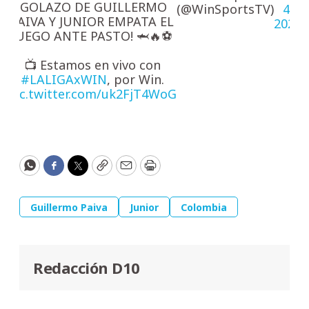
¡GOLAZO DE GUILLERMO
(@WinSportsTV)
4,
PAIVA Y JUNIOR EMPATA EL
2026
JUEGO ANTE PASTO! 🦈🔥⚽
📺 Estamos en vivo con
#LALIGAxWIN
, por Win.
pic.twitter.com/uk2FjT4WoG
WhatsApp
Facebook
Twitter
Copy
Email
Print
Guillermo Paiva
Junior
Colombia
Redacción D10