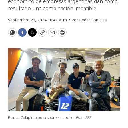
económico de empresas argentinas dan como
resultado una combinación imbatible.
Septiembre 20, 2024 10:41 a. m. •
Por
Redacción D10
WhatsApp
Facebook
Twitter
Copy
Email
Print
Franco Colapinto posa sobre su coche.
Foto: EFE