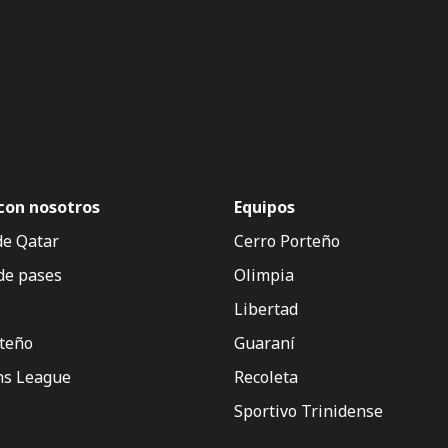
con nosotros
Equipos
de Qatar
Cerro Porteño
de pases
Olimpia
Libertad
rteño
Guaraní
s League
Recoleta
Sportivo Trinidense