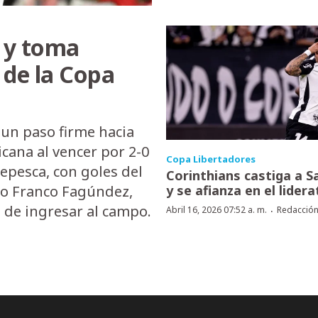
s y toma
 de la Copa
 un paso firme hacia
icana al vencer por 2-0
Copa Libertadores
repesca, con goles del
Corinthians castiga a S
y se afianza en el lidera
yo Franco Fagúndez,
de ingresar al campo.
·
Abril 16, 2026 07:52 a. m.
Redacció