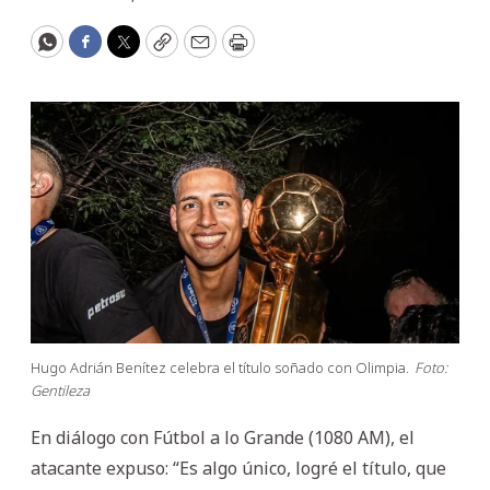
WhatsApp
Facebook
Twitter
Copy
Email
Print
Hugo Adrián Benítez celebra el título soñado con Olimpia.
Foto:
Gentileza
En diálogo con Fútbol a lo Grande (1080 AM), el
atacante expuso: “Es algo único, logré el título, que