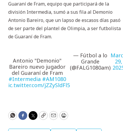
Guaraní de Fram, equipo que participará de la
división Intermedia, sumó a sus fila al Demonio
Antonio Bareiro, que un lapso de escasos días pasó
de ser parte del plantel de Olimpia, a ser futbolista
de Guaraní de Fram.
— Fútbol a lo
March
Antonio "Demonio"
Grande
29,
Bareiro nuevo jugador
(@FALG1080am)
2025
del Guaraní de Fram
#Intermedia
#AM1080
pic.twitter.com/jZZySldFl5
WhatsApp
Facebook
Twitter
Copy
Email
Print