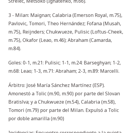
Strelec, Metsoko (Ignatenko, m.66).
3 - Milan: Maignan; Calabria (Emerson Royal, m.75),
Pavlovic, Tomori, Theo Hernández; Fofana (Musah,
m.75), Reijnders; Chukwueze, Pulisic (Loftus-Cheek,
m.75), Okafor (Leao, m.46); Abraham (Camarda,
m.84).
Goles: 0-1, m.21: Pulisic; 1-1, m.24: Barseghyan; 1-2,
m.68: Leao; 1-3, m.71: Abraham; 2-3, m.89: Marcelli.
Árbitro: José María Sánchez Martínez (ESP).
Amonestó a Tolic (m.90, m.90) por parte del Slovan
Bratislva; y a Chukwueze (m.54), Calabria (m.58),
Tomori (m.79) por parte del Milan. Expulsó a Tolic
por doble amarilla (m.90)
Incidencias: Encuentro correspondiente a la quinta