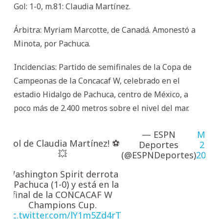
Gol: 1-0, m.81: Claudia Martínez.
Árbitra: Myriam Marcotte, de Canadá. Amonestó a
Minota, por Pachuca.
Incidencias: Partido de semifinales de la Copa de
Campeonas de la Concacaf W, celebrado en el
estadio Hidalgo de Pachuca, centro de México, a
poco más de 2.400 metros sobre el nivel del mar.
— ESPN
May
¡Gol de Claudia Martínez! ⚽
Deportes
21,
💥
(@ESPNDeportes)
2026
Washington Spirit derrota
a Pachuca (1-0) y está en la
final de la CONCACAF W
Champions Cup.
pic.twitter.com/lY1m5Zd4rT