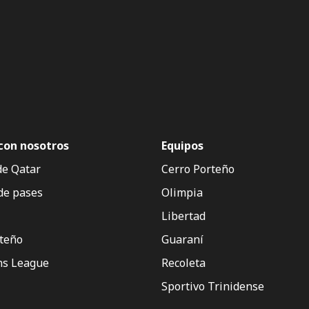
con nosotros
Equipos
de Qatar
Cerro Porteño
de pases
Olimpia
Libertad
rteño
Guaraní
s League
Recoleta
Sportivo Trinidense