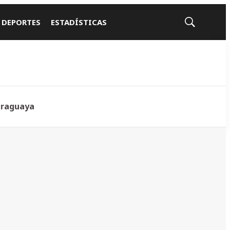
 DEPORTES
ESTADÍSTICAS
Mostrar
búsqueda
araguaya