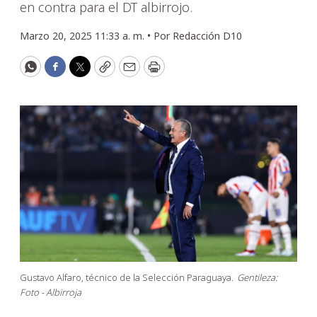
en contra para el DT albirrojo.
Marzo 20, 2025 11:33 a. m. •
Por
Redacción D10
WhatsApp
Facebook
Twitter
Copy
Email
Print
Gustavo Alfaro, técnico de la Selección Paraguaya.
Gentileza:
Foto - Albirroja