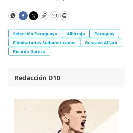
WhatsApp
Facebook
Twitter
Copy
Email
Print
Selección Paraguaya
Albirroja
Paraguay
Eliminatorias Sudamericanas
Gustavo Alfaro
Ricardo Gareca
Redacción D10