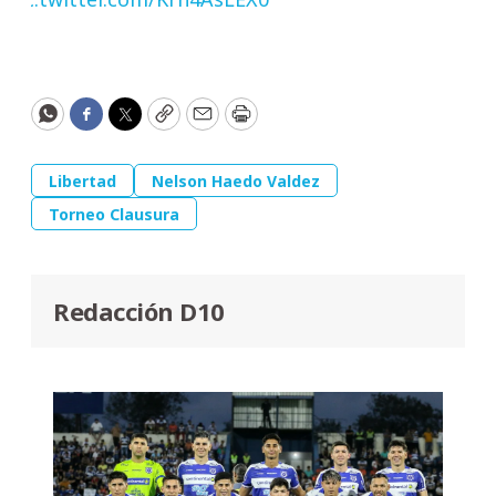
WhatsApp
Facebook
Twitter
Copy
Email
Print
Libertad
Nelson Haedo Valdez
Torneo Clausura
Redacción D10