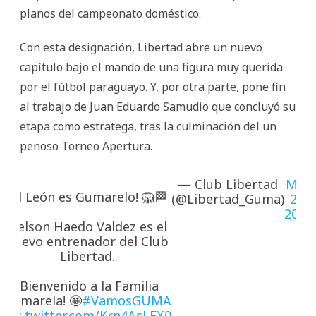
planos del campeonato doméstico.
Con esta designación, Libertad abre un nuevo
capítulo bajo el mando de una figura muy querida
por el fútbol paraguayo. Y, por otra parte, pone fin
al trabajo de Juan Eduardo Samudio que concluyó su
etapa como estratega, tras la culminación del un
penoso Torneo Apertura.
— Club Libertad
May
¡El León es Gumarelo! 🦁🏁
(@Libertad_Guma)
25,
2026
Nelson Haedo Valdez es el
nuevo entrenador del Club
Libertad.
¡Bienvenido a la Familia
Gumarela! 🤩
#VamosGUMA
pic.twitter.com/Krn4AsLEX0