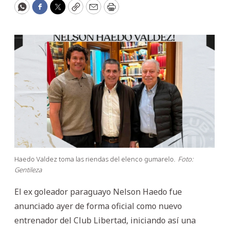
WhatsApp
Facebook
Twitter
Copy
Email
Print
Haedo Valdez toma las riendas del elenco gumarelo.
Foto:
Gentileza
El ex goleador paraguayo Nelson Haedo fue
anunciado ayer de forma oficial como nuevo
entrenador del Club Libertad, iniciando así una