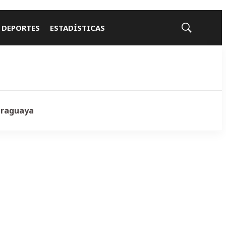
 DEPORTES
ESTADÍSTICAS
Mostrar
búsqueda
araguaya