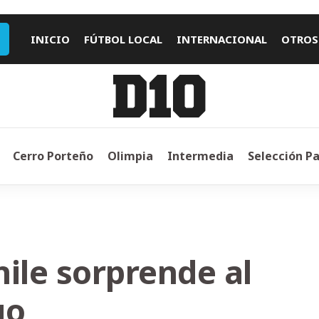
INICIO
FÚTBOL LOCAL
INTERNACIONAL
OTROS
Cerro Porteño
Olimpia
Intermedia
Selección P
ile sorprende al
go