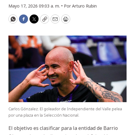
Mayo 17, 2026 09:03 a. m. •
Por
Arturo Rubin
WhatsApp
Facebook
Twitter
Copy
Email
Print
Carlos Gónzalez. El goleador de Independiente del Valle pelea
por una plaza en la Selección Nacional.
El objetivo es clasificar para la entidad de Barrio