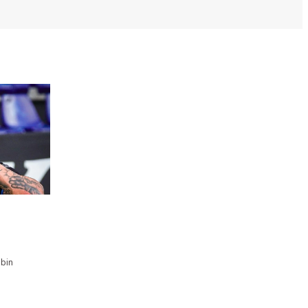
n
ubin