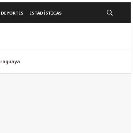
 DEPORTES
ESTADÍSTICAS
Mostrar
búsqueda
araguaya