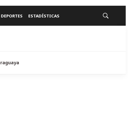
 DEPORTES
ESTADÍSTICAS
Mostrar
búsqueda
araguaya