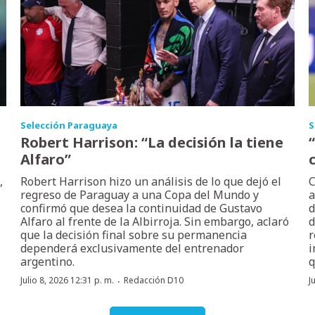
Selección Paraguaya
S
Robert Harrison: “La decisión la tiene
Alfaro”
,
Robert Harrison hizo un análisis de lo que dejó el
C
regreso de Paraguay a una Copa del Mundo y
a
confirmó que desea la continuidad de Gustavo
d
Alfaro al frente de la Albirroja. Sin embargo, aclaró
d
que la decisión final sobre su permanencia
r
dependerá exclusivamente del entrenador
i
argentino.
q
·
Julio 8, 2026 12:31 p. m.
Redacción D10
J