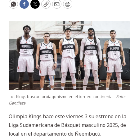
WhatsApp
Facebook
Twitter
Copy
Email
Print
Los Kings buscan protagonismo en el torneo continental.
Foto:
Gentileza
Olimpia Kings hace este viernes 3 su estreno en la
Liga Sudamericana de Básquet masculino 2025, de
local en el departamento de Ñeembucú.