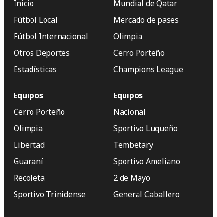
Inicio
Mundial de Qatar
Fútbol Local
Mercado de pases
Fútbol Internacional
Olimpia
Otros Deportes
Cerro Porteño
Estadísticas
Champions League
Equipos
Equipos
Cerro Porteño
Nacional
Olimpia
Sportivo Luqueño
Libertad
Tembetary
Guaraní
Sportivo Ameliano
Recoleta
2 de Mayo
Sportivo Trinidense
General Caballero