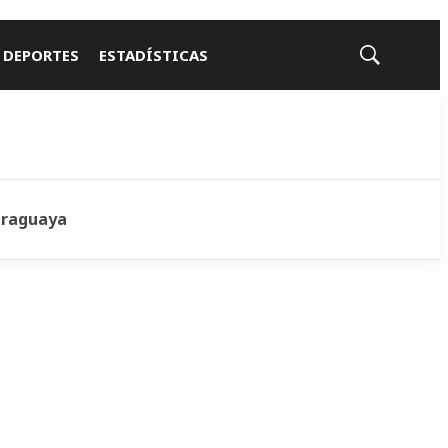
 DEPORTES
ESTADÍSTICAS
Mostrar
búsqueda
araguaya