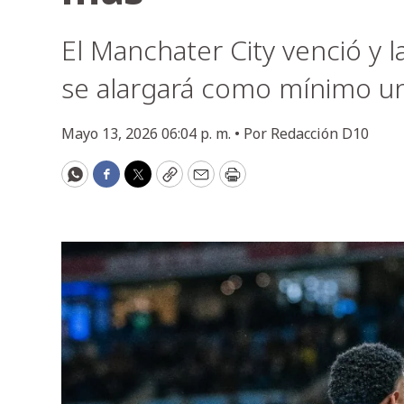
El Manchater City venció y 
se alargará como mínimo un
Mayo 13, 2026 06:04 p. m. •
Por
Redacción D10
WhatsApp
Facebook
Twitter
Copy
Email
Print