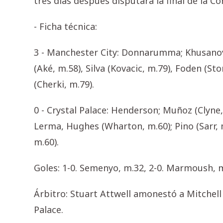
tres días después disputará la final de la C
- Ficha técnica:
3 - Manchester City: Donnarumma; Khusanov,
(Aké, m.58), Silva (Kovacic, m.79), Foden (
(Cherki, m.79).
0 - Crystal Palace: Henderson; Muñoz (Clyne, 
Lerma, Hughes (Wharton, m.60); Pino (Sarr, 
m.60).
Goles: 1-0. Semenyo, m.32, 2-0. Marmoush, m.
Árbitro: Stuart Attwell amonestó a Mitchell
Palace.