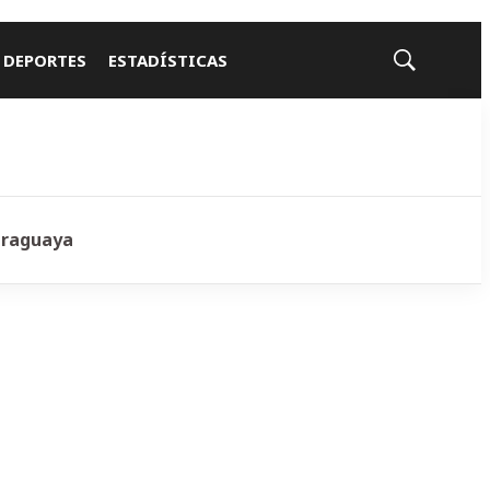
 DEPORTES
ESTADÍSTICAS
Mostrar
búsqueda
araguaya