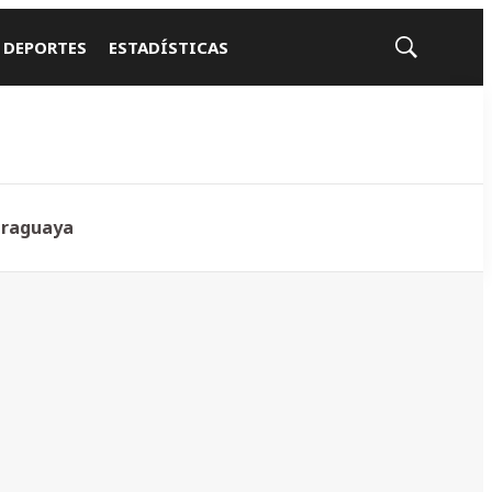
 DEPORTES
ESTADÍSTICAS
Mostrar
búsqueda
araguaya