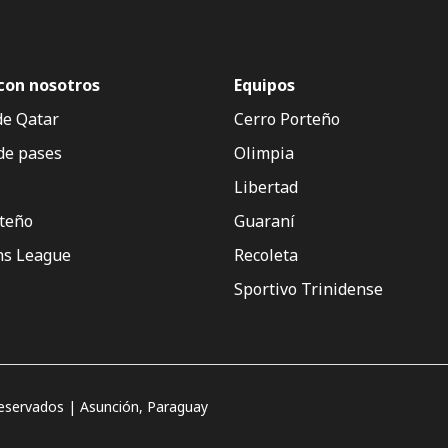
con nosotros
Equipos
de Qatar
Cerro Porteño
de pases
Olimpia
Libertad
rteño
Guaraní
s League
Recoleta
Sportivo Trinidense
servados | Asunción, Paraguay