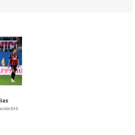
dias
acción D10