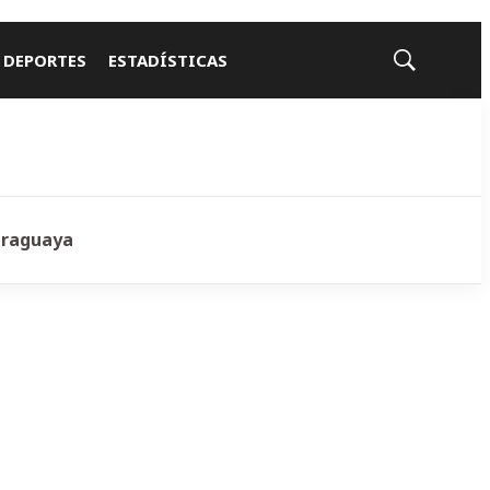
 DEPORTES
ESTADÍSTICAS
Mostrar
búsqueda
araguaya