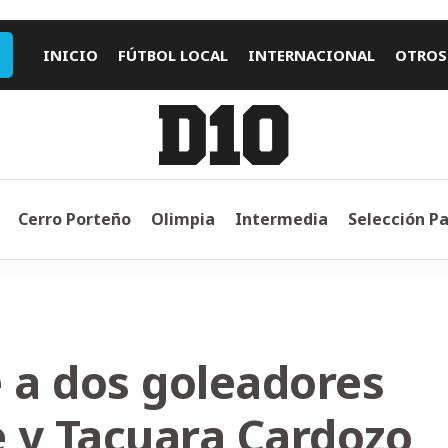
INICIO
FÚTBOL LOCAL
INTERNACIONAL
OTROS
Cerro Porteño
Olimpia
Intermedia
Selección P
 a dos goleadores
 y Tacuara Cardozo