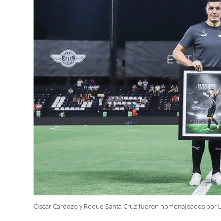
Óscar Cardozo y Roque Santa Cruz fueron homenajeados por L