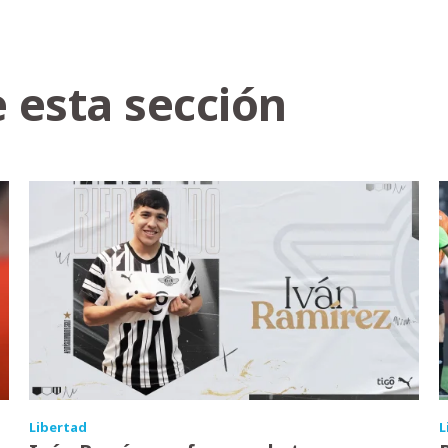
 esta sección
Libertad
L