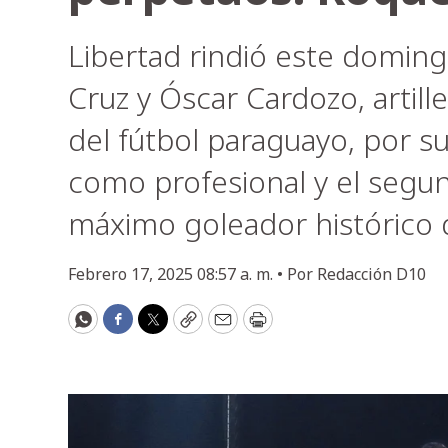
Libertad rindió este domin
Cruz y Óscar Cardozo, artil
del fútbol paraguayo, por s
como profesional y el segun
máximo goleador histórico 
Febrero 17, 2025 08:57 a. m. •
Por
Redacción D10
WhatsApp
Facebook
Twitter
Copy
Email
Print