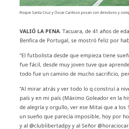
Roque Santa Cruz y Óscar Cardozo posan con directivos y com
VALIÓ LA PENA
. Tacuara, de 41 años de e
Benfica de Portugal, se mostró feliz por hab
“El futbolista desde que empieza tiene sueñ
fue fácil, desde muy joven tuve que aprend
todo fue un camino de mucho sacrificio, per
“Al mirar atrás y ver todo lo q construí a n
país y en mi país (Máximo Goleador en la his
de alegría y orgullo, ver ese Mitai que a los
un sueño que parecía imposible, hoy por hoy
y al @clublibertadpy y al Señor @horacioca