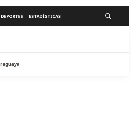
 DEPORTES
ESTADÍSTICAS
Mostrar
búsqueda
araguaya