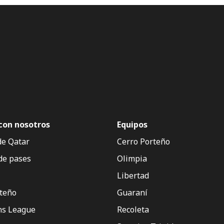
con nosotros
Equipos
de Qatar
Cerro Porteño
de pases
Olimpia
Libertad
rteño
Guaraní
s League
Recoleta