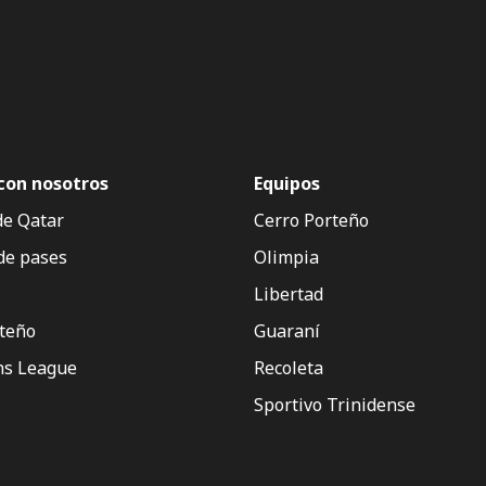
con nosotros
Equipos
de Qatar
Cerro Porteño
de pases
Olimpia
Libertad
rteño
Guaraní
s League
Recoleta
Sportivo Trinidense