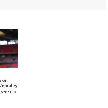
á en
 Wembley
acción D10