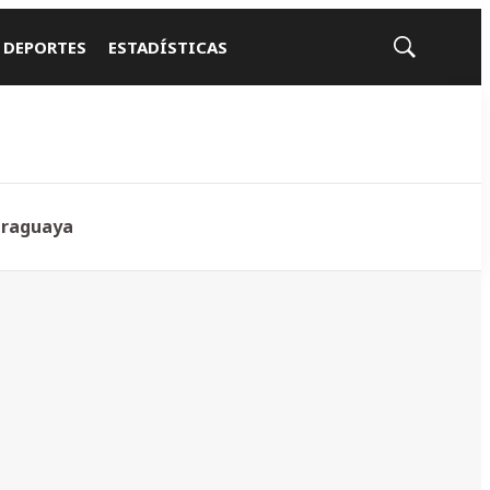
 DEPORTES
ESTADÍSTICAS
Mostrar
búsqueda
araguaya