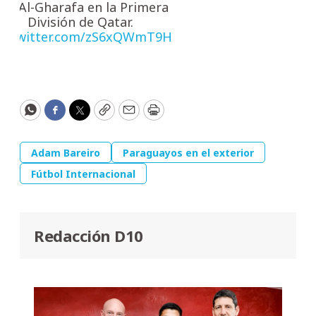
on Al-Gharafa en la Primera
División de Qatar.
ic.twitter.com/zS6xQWmT9H
WhatsApp
Facebook
Twitter
Copy
Email
Print
Adam Bareiro
Paraguayos en el exterior
Fútbol Internacional
Redacción D10