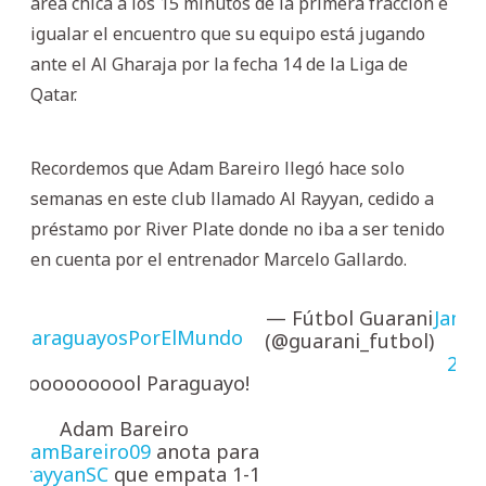
área chica a los 15 minutos de la primera fracción e
igualar el encuentro que su equipo está jugando
ante el Al Gharaja por la fecha 14 de la Liga de
Qatar.
Recordemos que Adam Bareiro llegó hace solo
semanas en este club llamado Al Rayyan, cedido a
préstamo por River Plate donde no iba a ser tenido
en cuenta por el entrenador Marcelo Gallardo.
— Fútbol Guarani
Janua
#ParaguayosPorElMundo
(@guarani_futbol)
29,
202
¡Gooooooooool Paraguayo!
Adam Bareiro
AdamBareiro09
anota para
AlrayyanSC
que empata 1-1