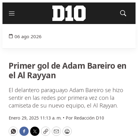
Menú
Mostrar
búsqued
06 ago 2026
Primer gol de Adam Bareiro en
el Al Rayyan
El delantero paraguayo Adam Bareiro se hizo
sentir en las redes por primera vez con la
camiseta de su nuevo equipo, el Al Rayyan.
Enero 29, 2025 11:13 a. m. •
Por
Redacción D10
WhatsApp
Facebook
Twitter
Copy
Email
Print