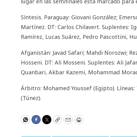
lugar en las semifinales está marcado para e
Síntesis. Paraguay: Giovani González; Emers
Martínez. DT: Carlos Chilavert. Suplentes: 
Ramírez, Lucas Suárez, Pedro Pascottini, Hu
Afganistán: Javad Safari; Mahdi Norozwi; 
Hosseni. DT: Ali Mosseni. Suplentes: Ali Ja
Quanbari, Akbar Kazemi, Mohammad Morad
Árbitro: Mohamed Youssef (Egipto). Líneas
(Túnez).
WhatsApp
Facebook
Twitter
Copy
Email
Print