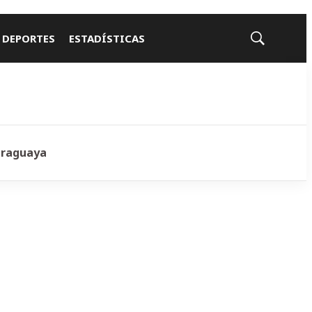
 DEPORTES
ESTADÍSTICAS
Mostrar
búsqueda
araguaya