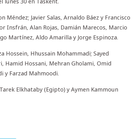
l lunes 30 en Taskent.
on Méndez; Javier Salas, Arnaldo Báez y Francisco
Igor Insfrán, Alan Rojas, Damián Marecos, Marcio
go Martínez, Aldo Amarilla y Jorge Espinoza.
Reza Hossein, Hhussain Mohammadi; Sayed
fari, Hamid Hossani, Mehran Gholami, Omid
i y Farzad Mahmoodi.
: Tarek Elkhataby (Egipto) y Aymen Kammoun