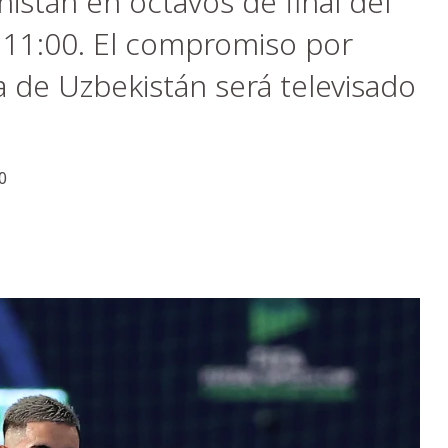
nistán en octavos de final del
s 11:00. El compromiso por
 de Uzbekistán será televisado
0