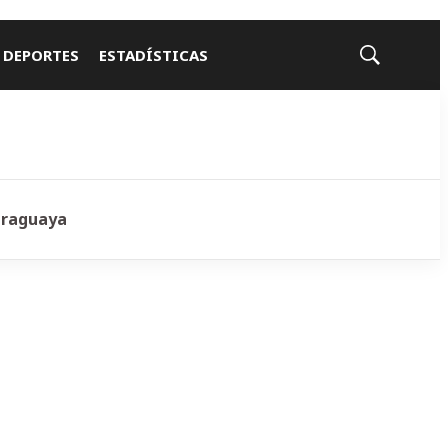
 DEPORTES
ESTADÍSTICAS
Mostrar
búsqueda
araguaya