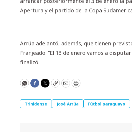
arrancar posteriormente el 3 de enero la p
Apertura y el partido de la Copa Sudamerica
Arrúa adelantó, además, que tienen previst
Franjeado. “El 13 de enero vamos a disputar
finalizó.
WhatsApp
Facebook
Twitter
Copy
Email
Print
Trinidense
José Arrúa
Fútbol paraguayo