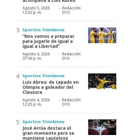
acompaña a Luis Abreu
·
Agosto 5, 2026
Redacción
12:02 p. m.
D10
Sportivo Trinidense
“Nos vamos a preparar
para jugarle de igual a
igual a Libertad”
·
Agosto 4, 2026
Redacción
07:36 p. m.
D10
Sportivo Trinidense
Luis Abreu: de tapado en
Olimpia a goleador del
Clausura
·
Agosto 4, 2026
Redacción
12:25 p. m.
D10
Sportivo Trinidense
José Arrúa destaca el
gran momento pero se
mantiene cauteloso