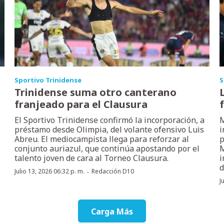
Sportivo Trinidense
S
Trinidense suma otro canterano
franjeado para el Clausura
El Sportivo Trinidense confirmó la incorporación, a
M
préstamo desde Olimpia, del volante ofensivo Luis
i
Abreu. El mediocampista llega para reforzar al
p
conjunto auriazul, que continúa apostando por el
M
talento joven de cara al Torneo Clausura.
i
d
·
Julio 13, 2026 06:32 p. m.
Redacción D10
J
Carga Más