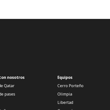
con nosotros
Equipos
de Qatar
Cerro Porteño
de pases
Olimpia
Libertad