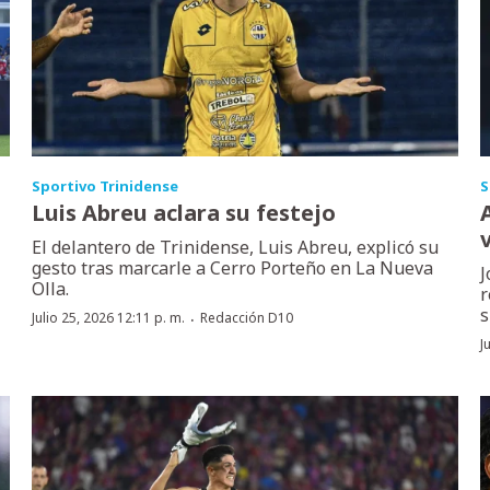
Sportivo Trinidense
S
Luis Abreu aclara su festejo
A
El delantero de Trinidense, Luis Abreu, explicó su
gesto tras marcarle a Cerro Porteño en La Nueva
J
Olla.
r
s
·
Julio 25, 2026 12:11 p. m.
Redacción D10
J