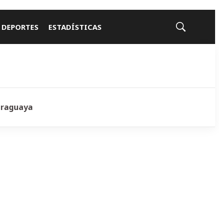
 DEPORTES
ESTADÍSTICAS
Mostrar
búsqueda
araguaya