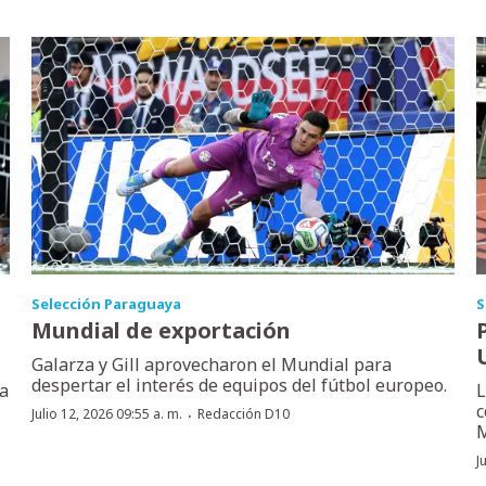
Selección Paraguaya
S
Mundial de exportación
Galarza y Gill aprovecharon el Mundial para
despertar el interés de equipos del fútbol europeo.
la
L
c
·
Julio 12, 2026 09:55 a. m.
Redacción D10
M
J