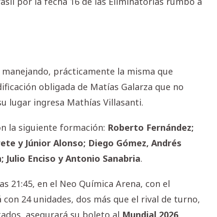
sil por la fecha 16 de las Eliminatorias rumbo a
nía manejando, prácticamente la misma que
ificación obligada de Matías Galarza que no
u lugar ingresa Mathías Villasanti.
on la siguiente formación:
Roberto Fernández;
ete y Júnior Alonso; Diego Gómez, Andrés
; Julio Enciso y Antonio Sanabria
.
as 21:45, en el Neo Química Arena, con el
tá con 24 unidades, dos más que el rival de turno,
ltados, asegurará su boleto al
Mundial 2026
.