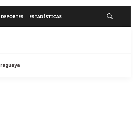
 DEPORTES
ESTADÍSTICAS
Mostrar
búsqueda
araguaya