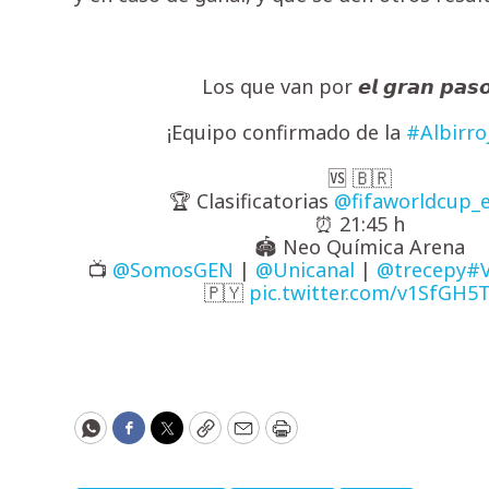
Los que van por 𝙚𝙡 𝙜𝙧𝙖𝙣 𝙥𝙖𝙨
¡Equipo confirmado de la
#Albirro
🆚 🇧🇷
🏆 Clasificatorias
@fifaworldcup_
⏰ 21:45 h
🏟️ Neo Química Arena
📺
@SomosGEN
|
@Unicanal
|
@trecepy
#
🇵🇾
pic.twitter.com/v1SfGH5
WhatsApp
Facebook
Twitter
Copy
Email
Print