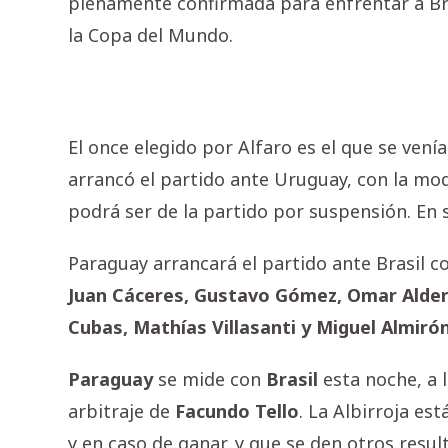
plenamente confirmada para enfrentar a Bra
la Copa del Mundo.
El once elegido por Alfaro es el que se ve
arrancó el partido ante Uruguay, con la mod
podrá ser de la partido por suspensión. En s
Paraguay arrancará el partido ante Brasil c
Juan Cáceres, Gustavo Gómez, Omar Alder
Cubas, Mathías Villasanti y Miguel Almirón
Paraguay
se mide con
Brasil
esta noche, a l
arbitraje de
Facundo Tello
. La Albirroja es
y en caso de ganar, y que se den otros resu