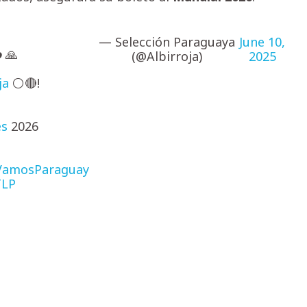
— Selección Paraguaya
June 10,
 🙏
(@Albirroja)
2025
ja
⚪🔴!
es
2026
VamosParaguay
TLP