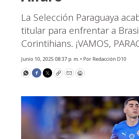
La Selección Paraguaya acaba
titular para enfrentar a Bras
Corintihians. ¡VAMOS, PARA
Junio 10, 2025 08:37 p. m. •
Por
Redacción D10
WhatsApp
Facebook
Twitter
Copy
Email
Print