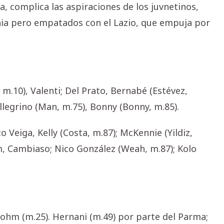
, complica las aspiraciones de los juvnetinos,
nia pero empatados con el Lazio, que empuja por
 m.10), Valenti; Del Prato, Bernabé (Estévez,
ellegrino (Man, m.75), Bonny (Bonny, m.85).
o Veiga, Kelly (Costa, m.87); McKennie (Yildiz,
am, Cambiaso; Nico González (Weah, m.87); Kolo
a Sohm (m.25). Hernani (m.49) por parte del Parma;