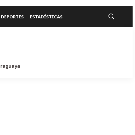
 DEPORTES
ESTADÍSTICAS
Mostrar
búsqueda
araguaya