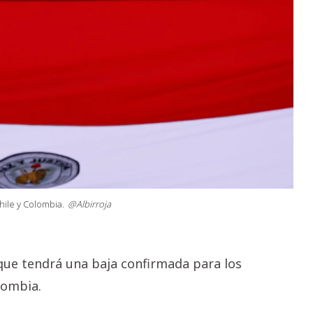
ile y Colombia.
@Albirroja
 que tendrá una baja confirmada para los
lombia.