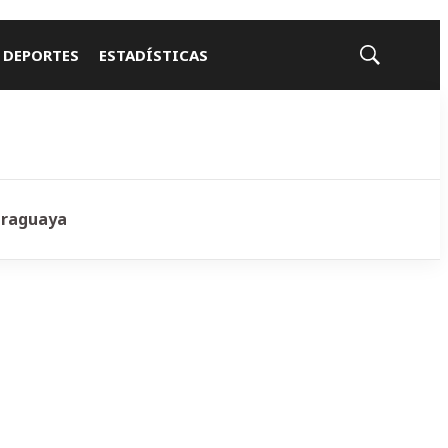
 DEPORTES
ESTADÍSTICAS
Mostrar
búsqueda
araguaya