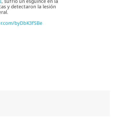
s
, sufrió un esguince en la
cas y detectaron la lesión
ral.
ter.com/byDbK3fSBe