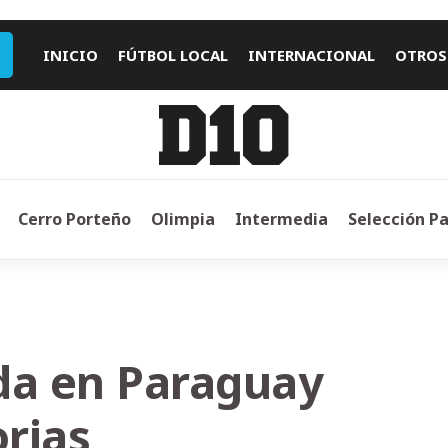
INICIO
FÚTBOL LOCAL
INTERNACIONAL
OTROS
Cerro Porteño
Olimpia
Intermedia
Selección P
da en Paraguay
orias