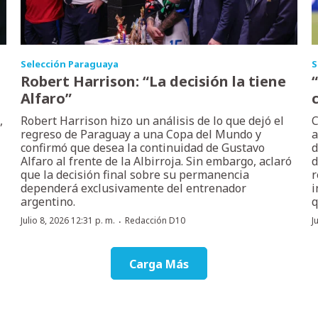
Selección Paraguaya
S
Robert Harrison: “La decisión la tiene
Alfaro”
,
Robert Harrison hizo un análisis de lo que dejó el
C
regreso de Paraguay a una Copa del Mundo y
a
confirmó que desea la continuidad de Gustavo
d
Alfaro al frente de la Albirroja. Sin embargo, aclaró
d
que la decisión final sobre su permanencia
r
dependerá exclusivamente del entrenador
i
argentino.
q
·
Julio 8, 2026 12:31 p. m.
Redacción D10
J
Carga Más