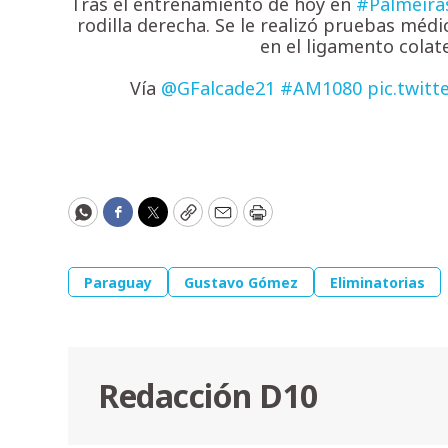
Tras el entrenamiento de hoy en
#Palmeira
rodilla derecha. Se le realizó pruebas médi
en el ligamento colate
Vía
@GFalcade21
#AM1080
pic.twit
WhatsApp
Facebook
Twitter
Copy
Email
Print
Paraguay
Gustavo Gómez
Eliminatorias
Redacción D10